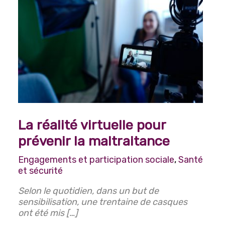
Arts, culture et divertissements
Histoire et Généalogie
Lecture, écriture et poésie
Photographie
Engagements et participation sociale
Horticulture et jardinage
La réalité virtuelle pour
Jeux
prévenir la maltraitance
Bingo
Engagements et participation sociale
,
Santé
Mise en forme et sports récréatifs
et sécurité
Danse
Selon le quotidien, dans un but de
Mise en forme
sensibilisation, une trentaine de casques
ont été mis […]
Voyages