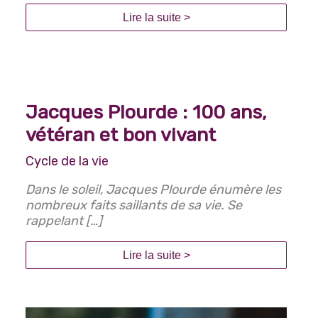
Santé et bien-être
Lire la suite >
Alimentation
Cycle de la vie
Audition
Jacques Plourde : 100 ans,
Cognition
vétéran et bon vivant
Droits des personnes aînées
Cycle de la vie
Mobilité et autonomie
Dans le soleil, Jacques Plourde énumère les
Santé bucco-dentaire
nombreux faits saillants de sa vie. Se
Sommeil
rappelant […]
Spiritualité
Lire la suite >
Vie conjugale et familiale
Vision
Proche aidance