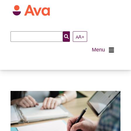
Recherche
A+
A
:
Menu
Accueil
À propos
Nous joindre
Loisirs et activités
Arts et culture