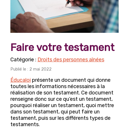
Arts, culture et divertissements
Histoire et Généalogie
Lecture, écriture et poésie
Photographie
Faire votre testament
Engagements et participation sociale
Horticulture et jardinage
Droits des personnes aînées
Publié le : 2 mai 2022
Jeux
Éducaloi
présente un document qui donne
Bingo
toutes les informations nécessaires à la
Mise en forme et sports récréatifs
réalisation de son testament. Ce document
renseigne donc sur ce qu’est un testament,
Danse
pourquoi réaliser un testament, quoi mettre
dans son testament, qui peut faire un
Mise en forme
testament, puis sur les différents types de
Voyages
testaments.