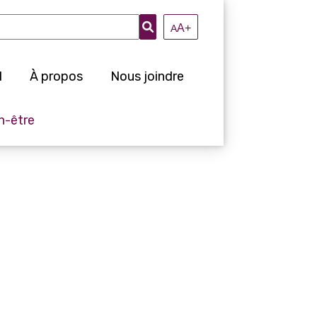
A+
A
l
À propos
Nous joindre
n-être