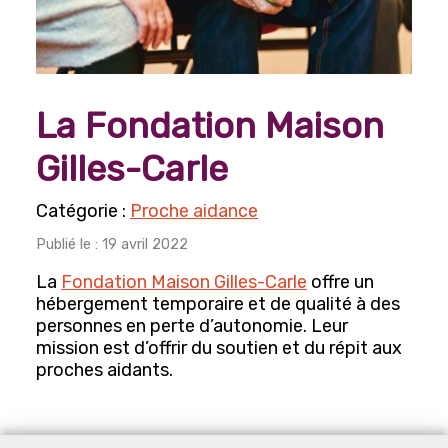
Arts, culture et divertissements
Histoire et Généalogie
Lecture, écriture et poésie
La Fondation Maison
Photographie
Gilles-Carle
Engagements et participation sociale
Horticulture et jardinage
Proche aidance
Jeux
Publié le : 19 avril 2022
La
Fondation Maison Gilles-Carle
offre un
Bingo
hébergement temporaire et de qualité à des
Mise en forme et sports récréatifs
personnes en perte d’autonomie. Leur
mission est d’offrir du soutien et du répit aux
Danse
proches aidants.
Mise en forme
Voyages