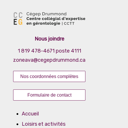
Santé et bien-être
Alimentation
Cycle de la vie
Nous joindre
Audition
Cognition
1 819 478-4671 poste 4111
Droits des personnes aînées
zoneava@cegepdrummond.ca
Mobilité et autonomie
Nos coordonnées complètes
Santé bucco-dentaire
Sommeil
Formulaire de contact
Spiritualité
Vie conjugale et familiale
Accueil
Vision
Loisirs et activités
Proche aidance