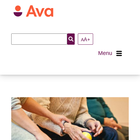
Recherche
A+
A
:
Menu
Accueil
À propos
Nous joindre
Loisirs et activités
Arts et culture