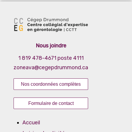
Santé et bien-être
Alimentation
Cycle de la vie
Audition
Nous joindre
Cognition
1 819 478-4671 poste 4111
Droits des personnes aînées
zoneava@cegepdrummond.ca
Mobilité et autonomie
Santé bucco-dentaire
Nos coordonnées complètes
Sommeil
Spiritualité
Formulaire de contact
Vie conjugale et familiale
Vision
Accueil
Proche aidance