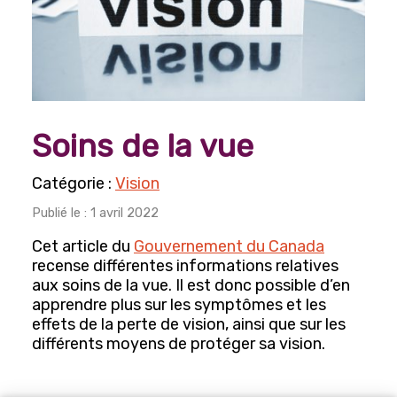
Arts, culture et divertissements
Histoire et Généalogie
Lecture, écriture et poésie
Photographie
Soins de la vue
Engagements et participation sociale
Horticulture et jardinage
Vision
Publié le : 1 avril 2022
Jeux
Cet article du
Gouvernement du Canada
Bingo
recense différentes informations relatives
Mise en forme et sports récréatifs
aux soins de la vue. Il est donc possible d’en
apprendre plus sur les symptômes et les
Danse
effets de la perte de vision, ainsi que sur les
différents moyens de protéger sa vision.
Mise en forme
Voyages