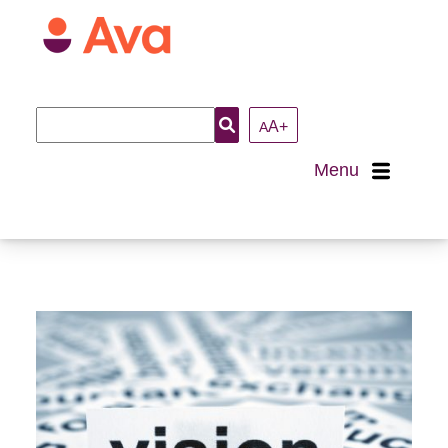
Recherche
A+
A
:
Menu
Accueil
À propos
Nous joindre
Loisirs et activités
Arts et culture