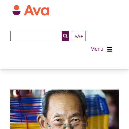
Recherche
A+
A
:
Menu
Accueil
À propos
Nous joindre
Loisirs et activités
Arts et culture