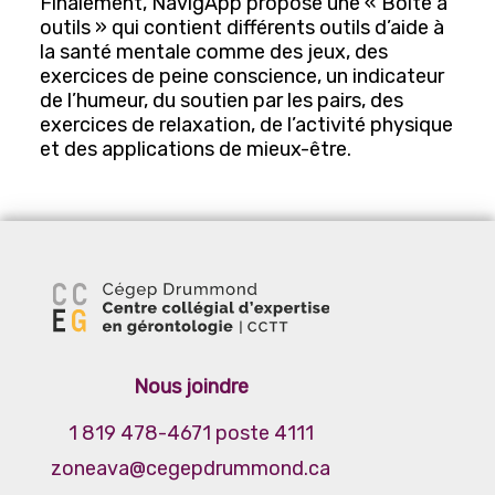
Finalement, NavigApp propose une « Boîte à
outils » qui contient différents outils d’aide à
Routine quotidienne
la santé mentale comme des jeux, des
exercices de peine conscience, un indicateur
Santé et sécurité
de l’humeur, du soutien par les pairs, des
Santé mentale
exercices de relaxation, de l’activité physique
et des applications de mieux-être.
Nous joindre
1 819 478-4671 poste 4111
zoneava@cegepdrummond.ca