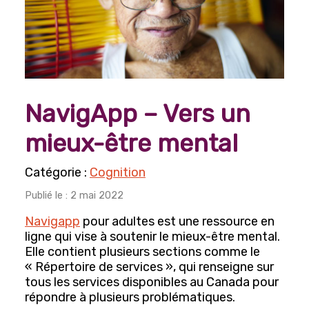
Arts, culture et divertissements
Histoire et Généalogie
Lecture, écriture et poésie
Photographie
NavigApp – Vers un
Engagements et participation sociale
mieux-être mental
Horticulture et jardinage
Jeux
Cognition
Bingo
Publié le : 2 mai 2022
Mise en forme et sports récréatifs
Navigapp
pour adultes est une ressource en
ligne qui vise à soutenir le mieux-être mental.
Danse
Elle contient plusieurs sections comme le
« Répertoire de services », qui renseigne sur
Mise en forme
tous les services disponibles au Canada pour
Voyages
répondre à plusieurs problématiques.