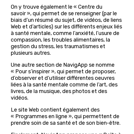
Santé et bien-être
On y trouve également le « Centre du
savoir », qui permet de se renseigner (par le
Alimentation
biais d’un résumé du sujet, de vidéos, de liens
Web et d’articles) sur les différents enjeux liés
Cycle de la vie
à santé mentale, comme l’anxiété, l’usure de
compassion, les troubles alimentaires, la
Audition
gestion du stress, les traumatismes et
Cognition
plusieurs autres.
Droits des personnes aînées
Une autre section de NavigApp se nomme
« Pour s’inspirer », qui permet de proposer,
Mobilité et autonomie
d’observer et d’utiliser différentes oeuvres
Santé bucco-dentaire
liées à la santé mentale comme de l’art, des
Sommeil
livres, de la musique, des photos et des
vidéos.
Spiritualité
Le site Web contient également des
Vie conjugale et familiale
« Programmes en ligne », qui permettent de
Vision
prendre soin de sa santé et de son bien-être.
Proche aidance