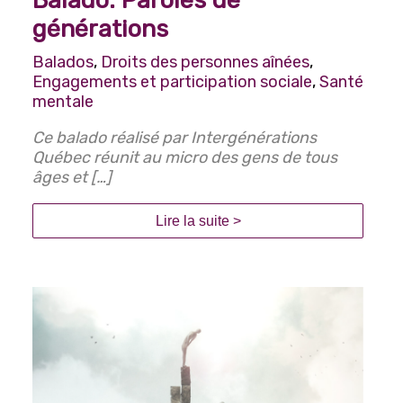
générations
Routine quotidienne
Balados
,
Droits des personnes aînées
,
Santé et sécurité
Engagements et participation sociale
,
Santé
mentale
Santé mentale
Ce balado réalisé par Intergénérations
Québec réunit au micro des gens de tous
âges et […]
Lire la suite >