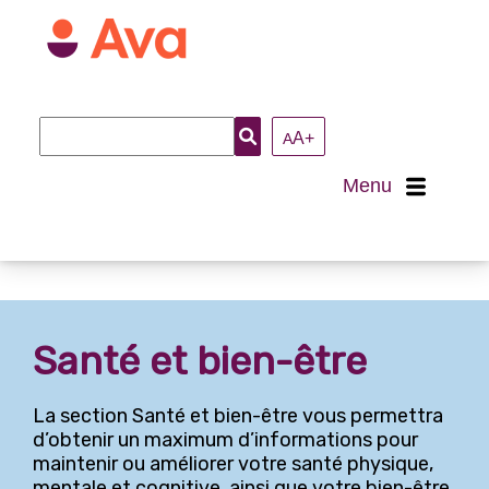
Recherche
A+
A
:
Menu
Accueil
À propos
Santé et bien-être
Nous joindre
La section Santé et bien-être vous permettra
Loisirs et activités
d’obtenir un maximum d’informations pour
maintenir ou améliorer votre santé physique,
Arts et culture
mentale et cognitive, ainsi que votre bien-être.