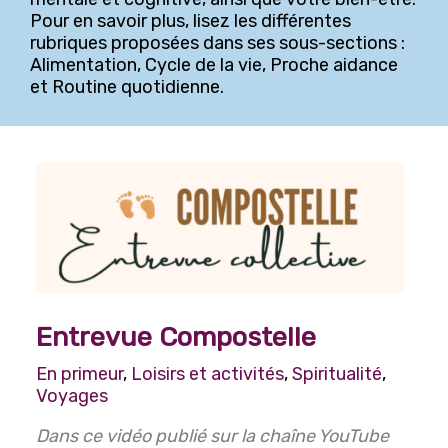
Pour en savoir plus, lisez les différentes
Arts, culture et divertissements
rubriques proposées dans ses sous-sections :
Histoire et Généalogie
Alimentation, Cycle de la vie, Proche aidance
et Routine quotidienne.
Lecture, écriture et poésie
Photographie
Engagements et participation sociale
Horticulture et jardinage
Jeux
Bingo
Mise en forme et sports récréatifs
Entrevue Compostelle
Danse
En primeur
,
Loisirs et activités
,
Spiritualité
,
Mise en forme
Voyages
Voyages
Dans ce vidéo publié sur la chaîne YouTube