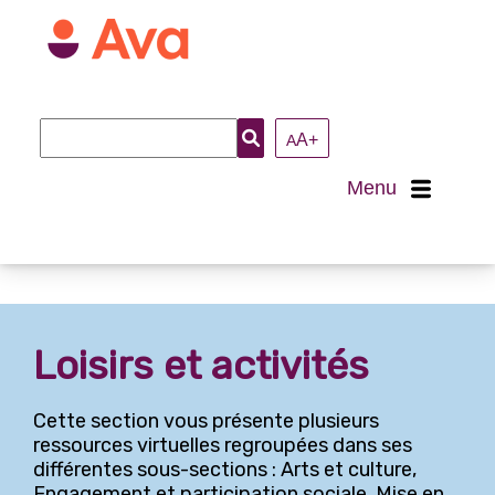
Recherche
A+
A
:
Menu
Accueil
À propos
Loisirs et activités
Nous joindre
Cette section vous présente plusieurs
Loisirs et activités
ressources virtuelles regroupées dans ses
différentes sous-sections : Arts et culture,
Arts et culture
Engagement et participation sociale, Mise en