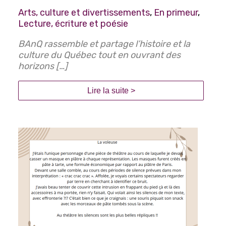
Arts, culture et divertissements
,
En primeur
,
Routine quotidienne
Lecture, écriture et poésie
Santé et sécurité
BAnQ rassemble et partage l’histoire et la
culture du Québec tout en ouvrant des
Santé mentale
horizons […]
Lire la suite >