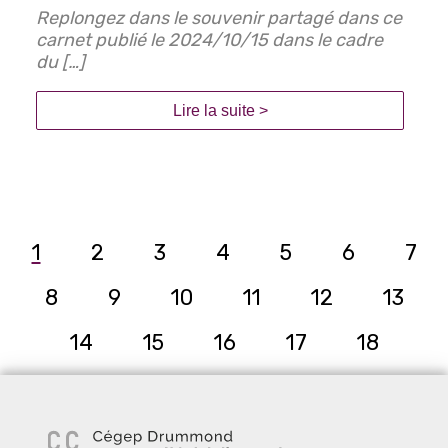
Replongez dans le souvenir partagé dans ce
carnet publié le 2024/10/15 dans le cadre
du […]
Lire la suite >
1
2
3
4
5
6
7
8
9
10
11
12
13
14
15
16
17
18