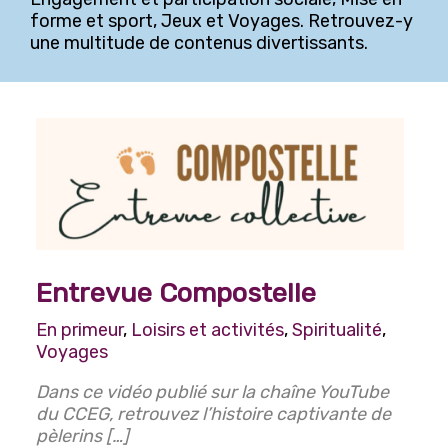
forme et sport, Jeux et Voyages. Retrouvez-y
Arts, culture et divertissements
une multitude de contenus divertissants.
Histoire et Généalogie
Lecture, écriture et poésie
Photographie
Engagements et participation sociale
Horticulture et jardinage
Jeux
Bingo
Entrevue Compostelle
Mise en forme et sports récréatifs
En primeur
,
Loisirs et activités
,
Spiritualité
,
Voyages
Danse
Mise en forme
Dans ce vidéo publié sur la chaîne YouTube
du CCEG, retrouvez l’histoire captivante de
Voyages
pèlerins […]